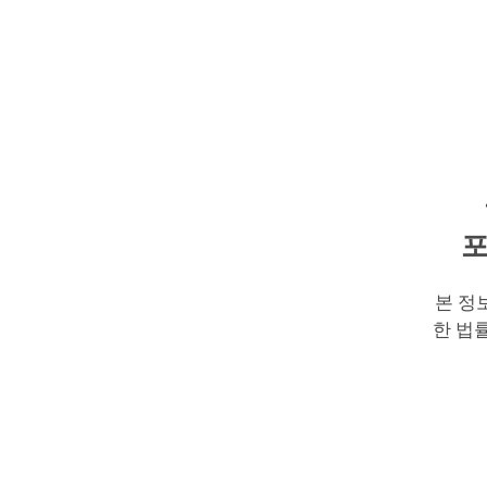
포
본 정
한 법