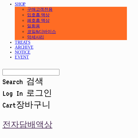
SHOP
구매고객전용
입호흡 액상
폐호흡 액상
일회용
코일&디바이스
악세사리
TREATS
ARCHIVE
NOTICE
EVENT
Search
검색
Log In
로그인
Cart
장바구니
전자담배액상