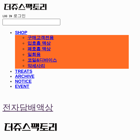
LOG IN
로그인
SHOP
구매고객전용
입호흡 액상
폐호흡 액상
일회용
코일&디바이스
악세사리
TREATS
ARCHIVE
NOTICE
EVENT
전자담배액상