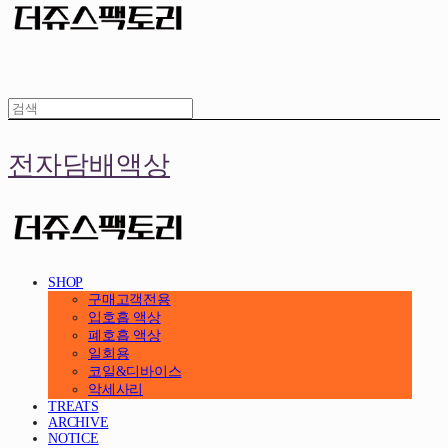
전자담배액상
SHOP
구매고객전용
입호흡 액상
폐호흡 액상
일회용
코일&디바이스
악세사리
TREATS
ARCHIVE
NOTICE