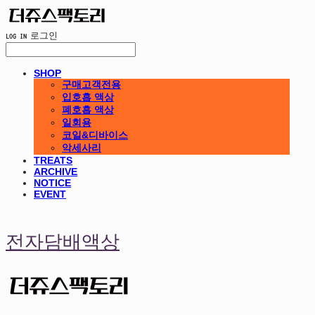
LOG IN
로그인
SHOP
구매고객전용
입호흡 액상
폐호흡 액상
일회용
코일&디바이스
악세사리
TREATS
ARCHIVE
NOTICE
EVENT
전자담배액상