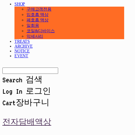
SHOP
구매고객전용
입호흡 액상
폐호흡 액상
일회용
코일&디바이스
악세사리
TREATS
ARCHIVE
NOTICE
EVENT
Search
검색
Log In
로그인
Cart
장바구니
전자담배액상