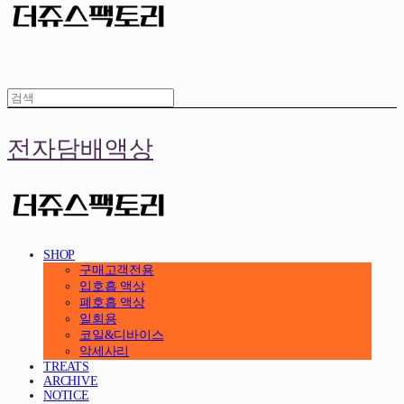
전자담배액상
SHOP
구매고객전용
입호흡 액상
폐호흡 액상
일회용
코일&디바이스
악세사리
TREATS
ARCHIVE
NOTICE