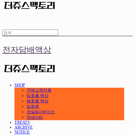
전자담배액상
SHOP
구매고객전용
입호흡 액상
폐호흡 액상
일회용
코일&디바이스
악세사리
TREATS
ARCHIVE
NOTICE