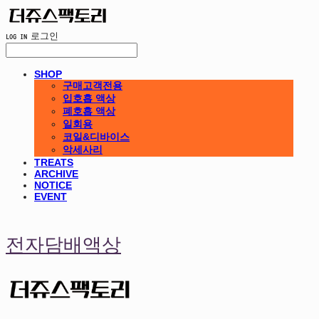
LOG IN
로그인
SHOP
구매고객전용
입호흡 액상
폐호흡 액상
일회용
코일&디바이스
악세사리
TREATS
ARCHIVE
NOTICE
EVENT
전자담배액상