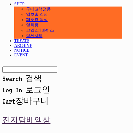
SHOP
구매고객전용
입호흡 액상
폐호흡 액상
일회용
코일&디바이스
악세사리
TREATS
ARCHIVE
NOTICE
EVENT
Search
검색
Log In
로그인
Cart
장바구니
전자담배액상