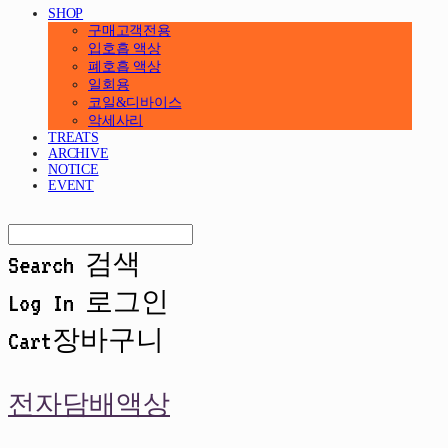
SHOP
구매고객전용
입호흡 액상
폐호흡 액상
일회용
코일&디바이스
악세사리
TREATS
ARCHIVE
NOTICE
EVENT
Search
검색
Log In
로그인
Cart
장바구니
전자담배액상