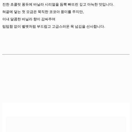
진한 초콜릿 퐁듀에 바닐라 시리얼을 듬뿍 빠뜨린 깊고 아늑한 맛입니다.
혀끝에 닿는 첫 모금은 묵직한 코코아 풍미를 주지만,
이내 달콤한 바닐라 향이 감싸주며
텁텁함 없이 벨벳처럼 부드럽고 고급스러운 목 넘김을 선사합니다.