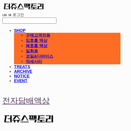
LOG IN
로그인
SHOP
구매고객전용
입호흡 액상
폐호흡 액상
일회용
코일&디바이스
악세사리
TREATS
ARCHIVE
NOTICE
EVENT
전자담배액상