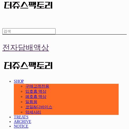
전자담배액상
SHOP
구매고객전용
입호흡 액상
폐호흡 액상
일회용
코일&디바이스
악세사리
TREATS
ARCHIVE
NOTICE