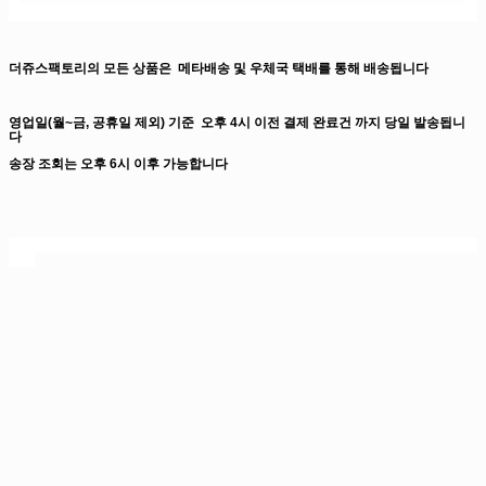
더쥬스팩토리의 모든 상품은
메타배송 및 우체국 택배를 통해 배송됩니다
영업일(월~금, 공휴일 제외) 기준
오후 4시 이전 결제 완료건 까지
당일 발송됩니
다
송장 조회는 오후 6시 이후 가능합니다
더쥬스팩토리, 입호흡 액상, 폐호흡 액상, 전자담배액상, 전자담배액상사이트, 전담
액상