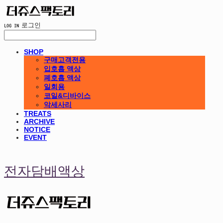
LOG IN
로그인
SHOP
구매고객전용
입호흡 액상
폐호흡 액상
일회용
코일&디바이스
악세사리
TREATS
ARCHIVE
NOTICE
EVENT
전자담배액상