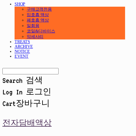
SHOP
구매고객전용
입호흡 액상
폐호흡 액상
일회용
코일&디바이스
악세사리
TREATS
ARCHIVE
NOTICE
EVENT
Search
검색
Log In
로그인
Cart
장바구니
전자담배액상