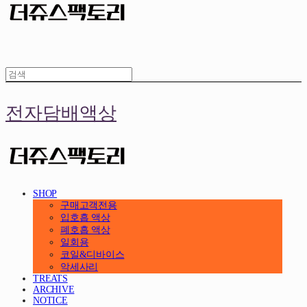
전자담배액상
SHOP
구매고객전용
입호흡 액상
폐호흡 액상
일회용
코일&디바이스
악세사리
TREATS
ARCHIVE
NOTICE