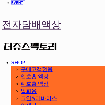
EVENT
전자담배액상
SHOP
구매고객전용
입호흡 액상
폐호흡 액상
일회용
코일&디바이스