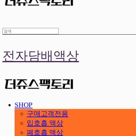
전자담배액상
SHOP
구매고객전용
입호흡 액상
폐호흡 액상