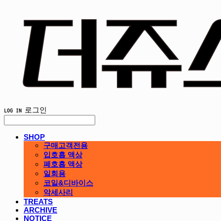
LOG IN
로그인
SHOP
구매고객전용
입호흡 액상
폐호흡 액상
일회용
코일&디바이스
악세사리
TREATS
ARCHIVE
NOTICE