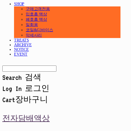
SHOP
구매고객전용
입호흡 액상
폐호흡 액상
일회용
코일&디바이스
악세사리
TREATS
ARCHIVE
NOTICE
EVENT
Search
검색
Log In
로그인
Cart
장바구니
전자담배액상