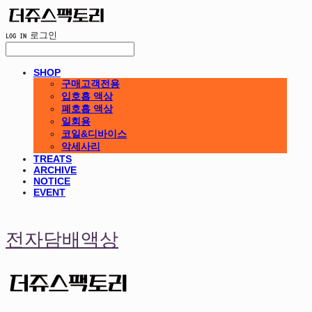
LOG IN
로그인
SHOP
구매고객전용
입호흡 액상
폐호흡 액상
일회용
코일&디바이스
악세사리
TREATS
ARCHIVE
NOTICE
EVENT
전자담배액상