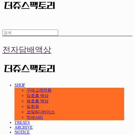
전자담배액상
SHOP
구매고객전용
입호흡 액상
폐호흡 액상
일회용
코일&디바이스
악세사리
TREATS
ARCHIVE
NOTICE