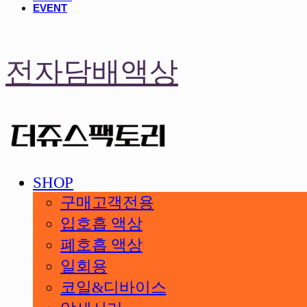
EVENT
전자담배액상
SHOP
구매고객전용
입호흡 액상
폐호흡 액상
일회용
코일&디바이스