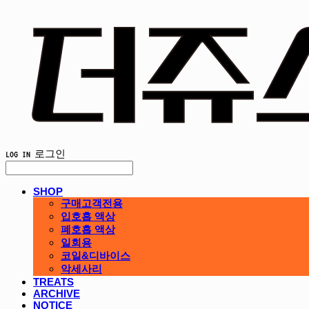
LOG IN
로그인
SHOP
구매고객전용
입호흡 액상
폐호흡 액상
일회용
코일&디바이스
악세사리
TREATS
ARCHIVE
NOTICE