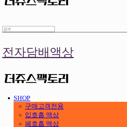
전자담배액상
SHOP
구매고객전용
입호흡 액상
폐호흡 액상