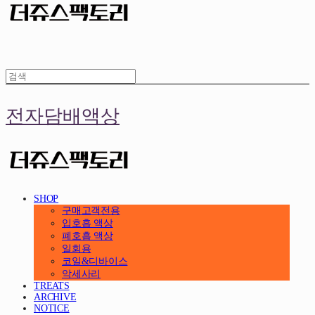
전자담배액상
SHOP
구매고객전용
입호흡 액상
폐호흡 액상
일회용
코일&디바이스
악세사리
TREATS
ARCHIVE
NOTICE