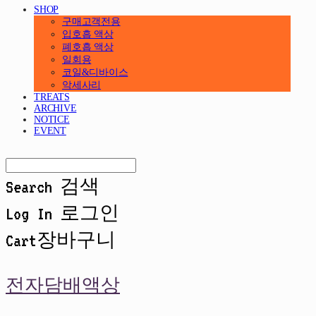
SHOP
구매고객전용
입호흡 액상
폐호흡 액상
일회용
코일&디바이스
악세사리
TREATS
ARCHIVE
NOTICE
EVENT
Search
검색
Log In
로그인
Cart
장바구니
전자담배액상