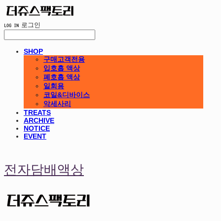
LOG IN
로그인
SHOP
구매고객전용
입호흡 액상
폐호흡 액상
일회용
코일&디바이스
악세사리
TREATS
ARCHIVE
NOTICE
EVENT
전자담배액상