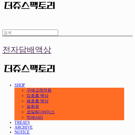
전자담배액상
SHOP
구매고객전용
입호흡 액상
폐호흡 액상
일회용
코일&디바이스
악세사리
TREATS
ARCHIVE
NOTICE