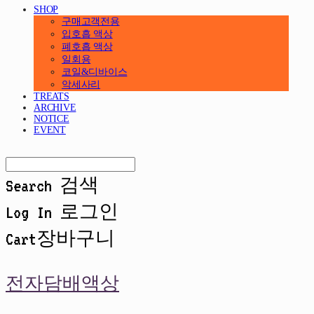
SHOP
구매고객전용
입호흡 액상
폐호흡 액상
일회용
코일&디바이스
악세사리
TREATS
ARCHIVE
NOTICE
EVENT
Search
검색
Log In
로그인
Cart
장바구니
전자담배액상