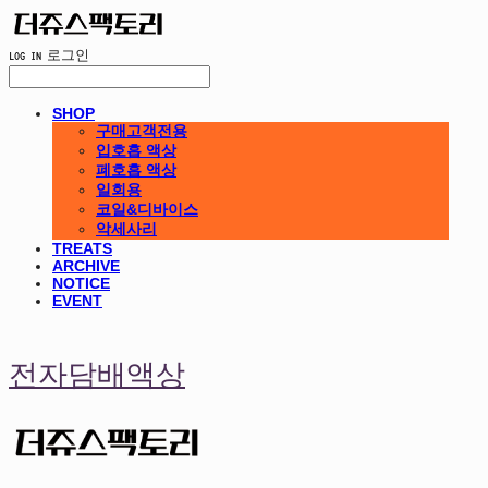
LOG IN
로그인
SHOP
구매고객전용
입호흡 액상
폐호흡 액상
일회용
코일&디바이스
악세사리
TREATS
ARCHIVE
NOTICE
EVENT
전자담배액상