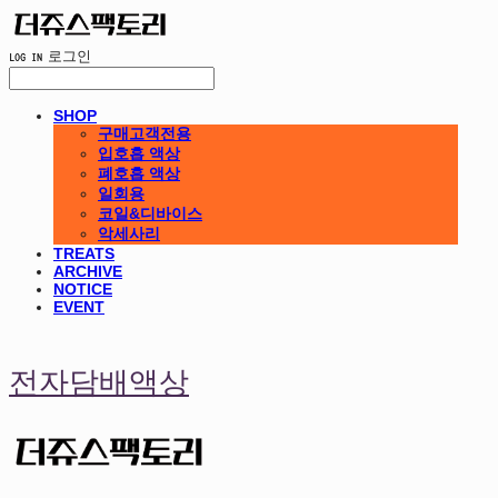
LOG IN
로그인
SHOP
구매고객전용
입호흡 액상
폐호흡 액상
일회용
코일&디바이스
악세사리
TREATS
ARCHIVE
NOTICE
EVENT
전자담배액상