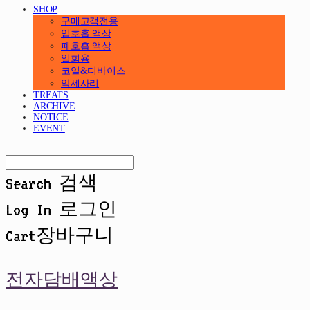
SHOP
구매고객전용
입호흡 액상
폐호흡 액상
일회용
코일&디바이스
악세사리
TREATS
ARCHIVE
NOTICE
EVENT
Search
검색
Log In
로그인
Cart
장바구니
전자담배액상