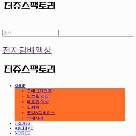
전자담배액상
SHOP
구매고객전용
입호흡 액상
폐호흡 액상
일회용
코일&디바이스
악세사리
TREATS
ARCHIVE
NOTICE