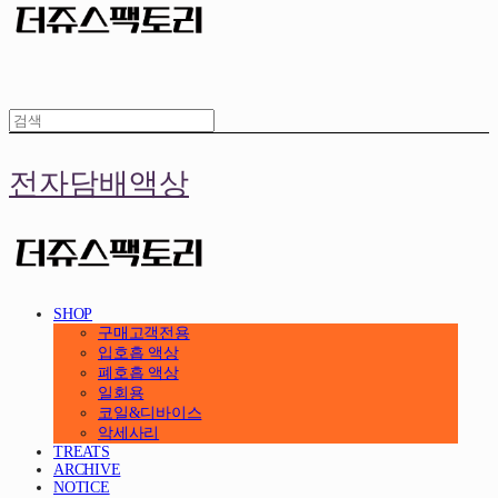
전자담배액상
SHOP
구매고객전용
입호흡 액상
폐호흡 액상
일회용
코일&디바이스
악세사리
TREATS
ARCHIVE
NOTICE