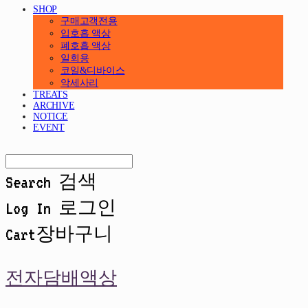
SHOP
구매고객전용
입호흡 액상
폐호흡 액상
일회용
코일&디바이스
악세사리
TREATS
ARCHIVE
NOTICE
EVENT
Search
검색
Log In
로그인
Cart
장바구니
전자담배액상