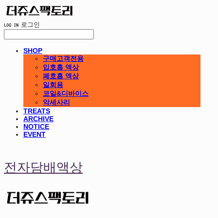
LOG IN
로그인
SHOP
구매고객전용
입호흡 액상
폐호흡 액상
일회용
코일&디바이스
악세사리
TREATS
ARCHIVE
NOTICE
EVENT
전자담배액상