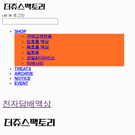
LOG IN
로그인
SHOP
구매고객전용
입호흡 액상
폐호흡 액상
일회용
코일&디바이스
악세사리
TREATS
ARCHIVE
NOTICE
EVENT
전자담배액상