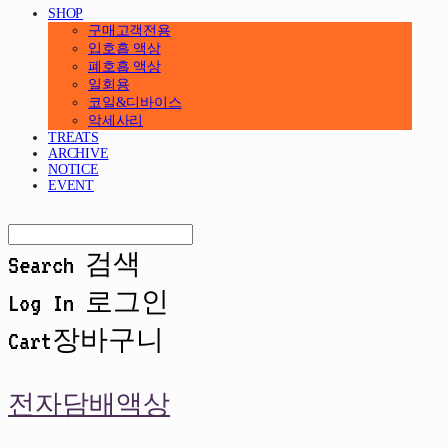
SHOP
구매고객전용
입호흡 액상
폐호흡 액상
일회용
코일&디바이스
악세사리
TREATS
ARCHIVE
NOTICE
EVENT
Search
검색
Log In
로그인
Cart
장바구니
전자담배액상