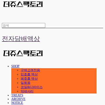
전자담배액상
SHOP
구매고객전용
입호흡 액상
폐호흡 액상
일회용
코일&디바이스
악세사리
TREATS
ARCHIVE
NOTICE