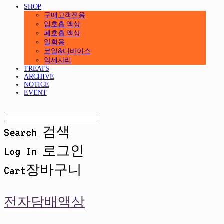
SHOP
구매고객전용
입호흡 액상
폐호흡 액상
일회용
코일&디바이스
악세사리
TREATS
ARCHIVE
NOTICE
EVENT
Search
검색
Log In
로그인
Cart
장바구니
전자담배액상