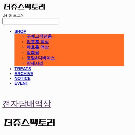
LOG IN
로그인
SHOP
구매고객전용
입호흡 액상
폐호흡 액상
일회용
코일&디바이스
악세사리
TREATS
ARCHIVE
NOTICE
EVENT
전자담배액상