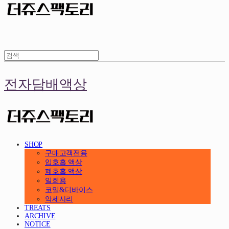
전자담배액상
SHOP
구매고객전용
입호흡 액상
폐호흡 액상
일회용
코일&디바이스
악세사리
TREATS
ARCHIVE
NOTICE