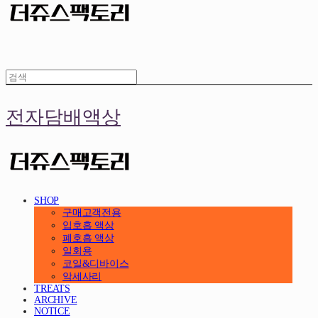
전자담배액상
SHOP
구매고객전용
입호흡 액상
폐호흡 액상
일회용
코일&디바이스
악세사리
TREATS
ARCHIVE
NOTICE