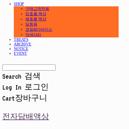
SHOP
구매고객전용
입호흡 액상
폐호흡 액상
일회용
코일&디바이스
악세사리
TREATS
ARCHIVE
NOTICE
EVENT
Search
검색
Log In
로그인
Cart
장바구니
전자담배액상