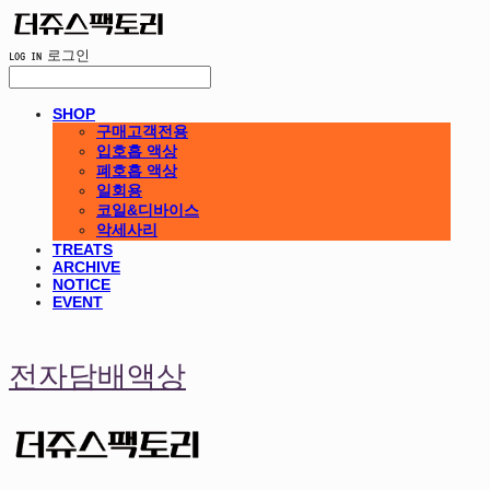
LOG IN
로그인
SHOP
구매고객전용
입호흡 액상
폐호흡 액상
일회용
코일&디바이스
악세사리
TREATS
ARCHIVE
NOTICE
EVENT
전자담배액상