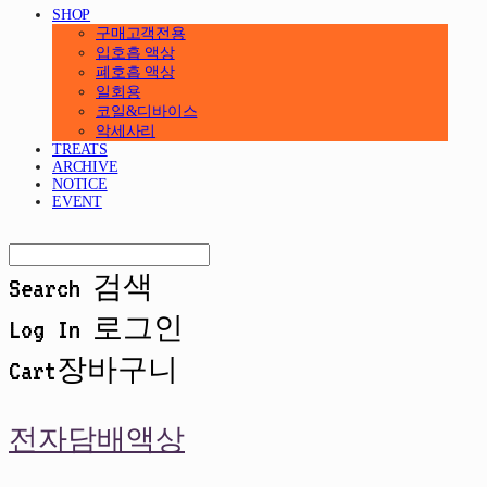
SHOP
구매고객전용
입호흡 액상
폐호흡 액상
일회용
코일&디바이스
악세사리
TREATS
ARCHIVE
NOTICE
EVENT
Search
검색
Log In
로그인
Cart
장바구니
전자담배액상