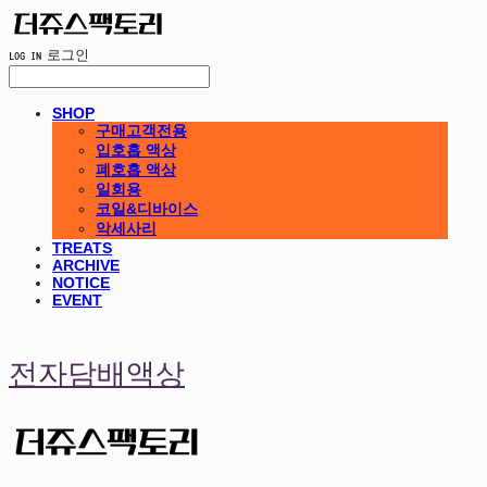
LOG IN
로그인
SHOP
구매고객전용
입호흡 액상
폐호흡 액상
일회용
코일&디바이스
악세사리
TREATS
ARCHIVE
NOTICE
EVENT
전자담배액상