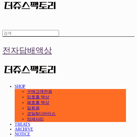
전자담배액상
SHOP
구매고객전용
입호흡 액상
폐호흡 액상
일회용
코일&디바이스
악세사리
TREATS
ARCHIVE
NOTICE