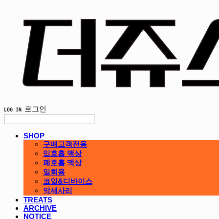
LOG IN
로그인
SHOP
구매고객전용
입호흡 액상
폐호흡 액상
일회용
코일&디바이스
악세사리
TREATS
ARCHIVE
NOTICE