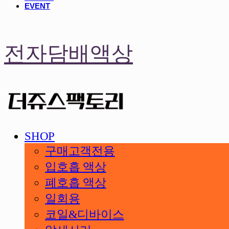
EVENT
전자담배액상
SHOP
구매고객전용
입호흡 액상
폐호흡 액상
일회용
코일&디바이스