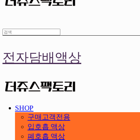
전자담배액상
SHOP
구매고객전용
입호흡 액상
폐호흡 액상