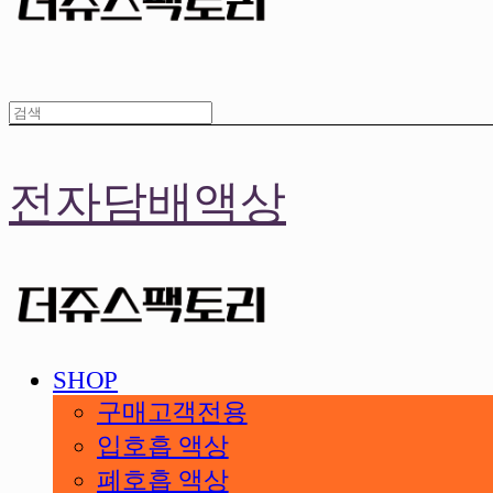
전자담배액상
SHOP
구매고객전용
입호흡 액상
폐호흡 액상