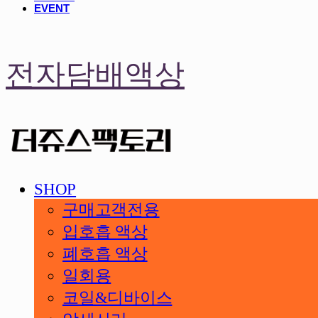
EVENT
전자담배액상
SHOP
구매고객전용
입호흡 액상
폐호흡 액상
일회용
코일&디바이스