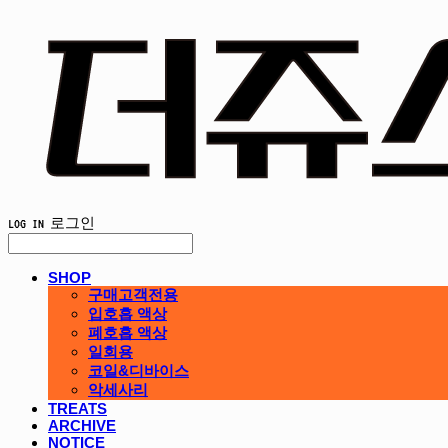
LOG IN
로그인
SHOP
구매고객전용
입호흡 액상
폐호흡 액상
일회용
코일&디바이스
악세사리
TREATS
ARCHIVE
NOTICE