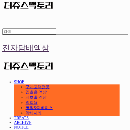
전자담배액상
SHOP
구매고객전용
입호흡 액상
폐호흡 액상
일회용
코일&디바이스
악세사리
TREATS
ARCHIVE
NOTICE