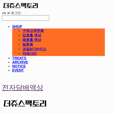
LOG IN
로그인
SHOP
구매고객전용
입호흡 액상
폐호흡 액상
일회용
코일&디바이스
악세사리
TREATS
ARCHIVE
NOTICE
EVENT
전자담배액상