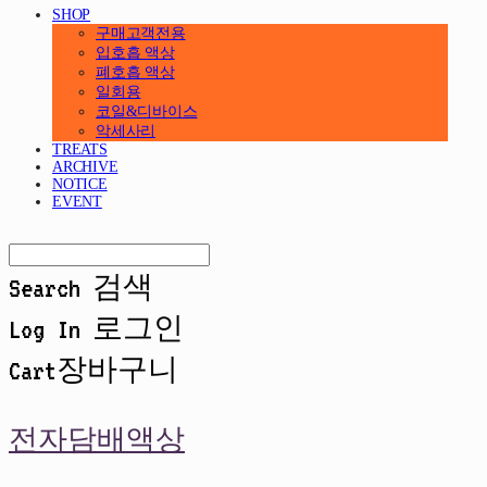
SHOP
구매고객전용
입호흡 액상
폐호흡 액상
일회용
코일&디바이스
악세사리
TREATS
ARCHIVE
NOTICE
EVENT
Search
검색
Log In
로그인
Cart
장바구니
전자담배액상