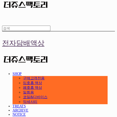
전자담배액상
SHOP
구매고객전용
입호흡 액상
폐호흡 액상
일회용
코일&디바이스
악세사리
TREATS
ARCHIVE
NOTICE