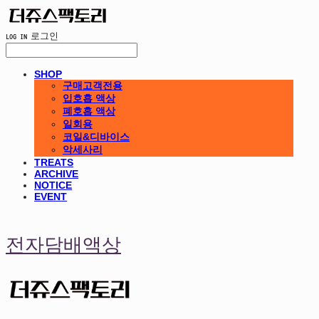
LOG IN
로그인
SHOP
구매고객전용
입호흡 액상
폐호흡 액상
일회용
코일&디바이스
악세사리
TREATS
ARCHIVE
NOTICE
EVENT
전자담배액상