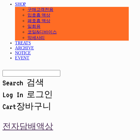
SHOP
구매고객전용
입호흡 액상
폐호흡 액상
일회용
코일&디바이스
악세사리
TREATS
ARCHIVE
NOTICE
EVENT
Search
검색
Log In
로그인
Cart
장바구니
전자담배액상