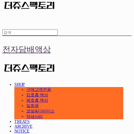
전자담배액상
SHOP
구매고객전용
입호흡 액상
폐호흡 액상
일회용
코일&디바이스
악세사리
TREATS
ARCHIVE
NOTICE