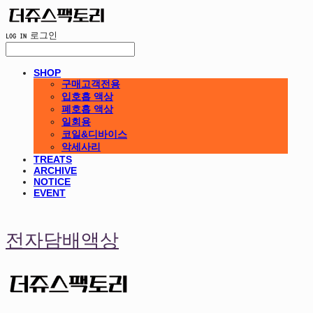
LOG IN
로그인
SHOP
구매고객전용
입호흡 액상
폐호흡 액상
일회용
코일&디바이스
악세사리
TREATS
ARCHIVE
NOTICE
EVENT
전자담배액상