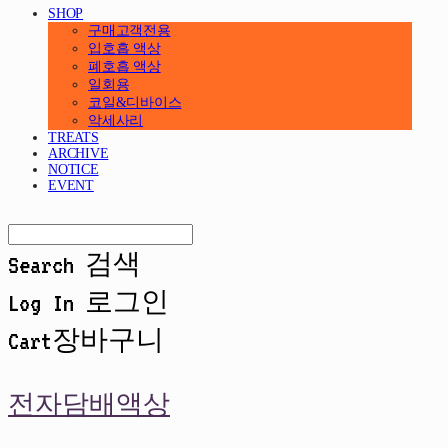
SHOP
구매고객전용
입호흡 액상
폐호흡 액상
일회용
코일&디바이스
악세사리
TREATS
ARCHIVE
NOTICE
EVENT
Search
검색
Log In
로그인
Cart
장바구니
전자담배액상