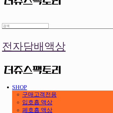
전자담배액상
SHOP
구매고객전용
입호흡 액상
폐호흡 액상