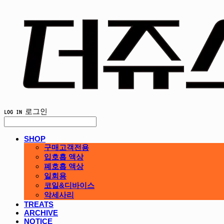
LOG IN
로그인
SHOP
구매고객전용
입호흡 액상
폐호흡 액상
일회용
코일&디바이스
악세사리
TREATS
ARCHIVE
NOTICE