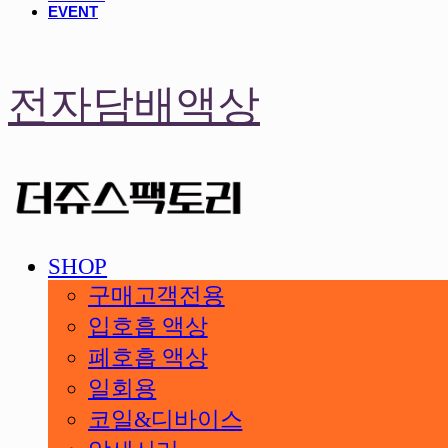
EVENT
전자담배액상
SHOP
구매고객전용
입호흡 액상
폐호흡 액상
일회용
코일&디바이스