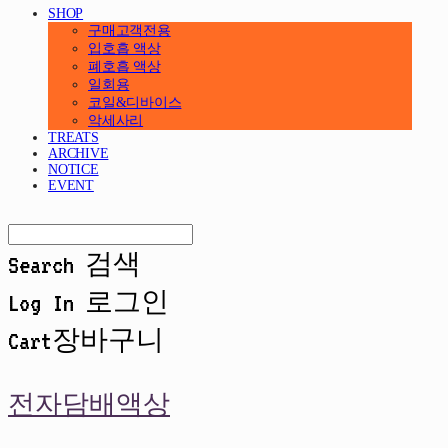
SHOP
구매고객전용
입호흡 액상
폐호흡 액상
일회용
코일&디바이스
악세사리
TREATS
ARCHIVE
NOTICE
EVENT
Search
검색
Log In
로그인
Cart
장바구니
전자담배액상