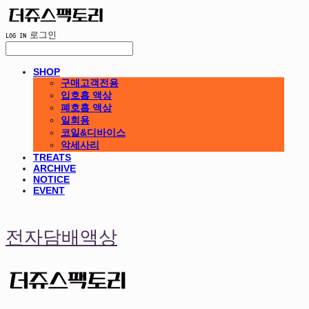
LOG IN
로그인
SHOP
구매고객전용
입호흡 액상
폐호흡 액상
일회용
코일&디바이스
악세사리
TREATS
ARCHIVE
NOTICE
EVENT
전자담배액상