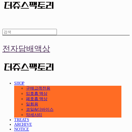
전자담배액상
SHOP
구매고객전용
입호흡 액상
폐호흡 액상
일회용
코일&디바이스
악세사리
TREATS
ARCHIVE
NOTICE