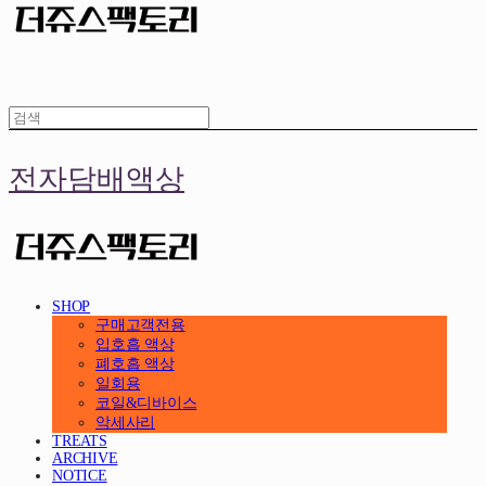
전자담배액상
SHOP
구매고객전용
입호흡 액상
폐호흡 액상
일회용
코일&디바이스
악세사리
TREATS
ARCHIVE
NOTICE