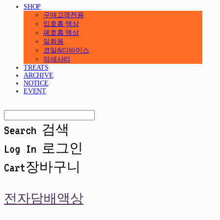
SHOP
구매고객전용
입호흡 액상
폐호흡 액상
일회용
코일&디바이스
악세사리
TREATS
ARCHIVE
NOTICE
EVENT
Search
검색
Log In
로그인
Cart
장바구니
전자담배액상