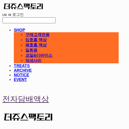
LOG IN
로그인
SHOP
구매고객전용
입호흡 액상
폐호흡 액상
일회용
코일&디바이스
악세사리
TREATS
ARCHIVE
NOTICE
EVENT
전자담배액상