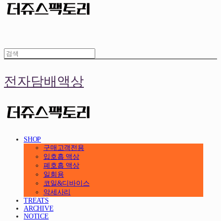
전자담배액상
SHOP
구매고객전용
입호흡 액상
폐호흡 액상
일회용
코일&디바이스
악세사리
TREATS
ARCHIVE
NOTICE