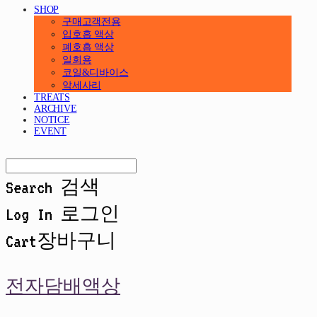
SHOP
구매고객전용
입호흡 액상
폐호흡 액상
일회용
코일&디바이스
악세사리
TREATS
ARCHIVE
NOTICE
EVENT
Search
검색
Log In
로그인
Cart
장바구니
전자담배액상