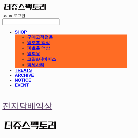
LOG IN
로그인
SHOP
구매고객전용
입호흡 액상
폐호흡 액상
일회용
코일&디바이스
악세사리
TREATS
ARCHIVE
NOTICE
EVENT
전자담배액상