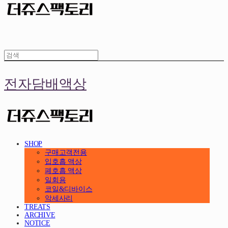
전자담배액상
SHOP
구매고객전용
입호흡 액상
폐호흡 액상
일회용
코일&디바이스
악세사리
TREATS
ARCHIVE
NOTICE