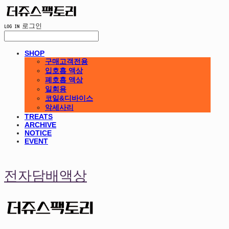
LOG IN
로그인
SHOP
구매고객전용
입호흡 액상
폐호흡 액상
일회용
코일&디바이스
악세사리
TREATS
ARCHIVE
NOTICE
EVENT
전자담배액상