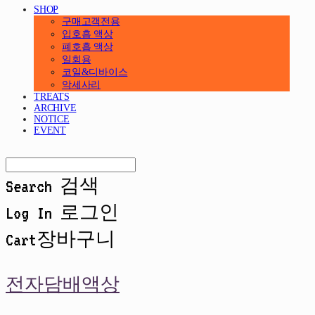
SHOP
구매고객전용
입호흡 액상
폐호흡 액상
일회용
코일&디바이스
악세사리
TREATS
ARCHIVE
NOTICE
EVENT
Search
검색
Log In
로그인
Cart
장바구니
전자담배액상