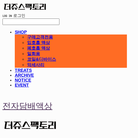
LOG IN
로그인
SHOP
구매고객전용
입호흡 액상
폐호흡 액상
일회용
코일&디바이스
악세사리
TREATS
ARCHIVE
NOTICE
EVENT
전자담배액상