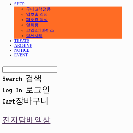
SHOP
구매고객전용
입호흡 액상
폐호흡 액상
일회용
코일&디바이스
악세사리
TREATS
ARCHIVE
NOTICE
EVENT
Search
검색
Log In
로그인
Cart
장바구니
전자담배액상