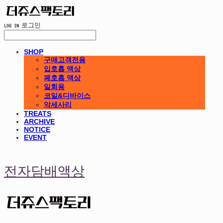
LOG IN
로그인
SHOP
구매고객전용
입호흡 액상
폐호흡 액상
일회용
코일&디바이스
악세사리
TREATS
ARCHIVE
NOTICE
EVENT
전자담배액상