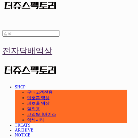
전자담배액상
SHOP
구매고객전용
입호흡 액상
폐호흡 액상
일회용
코일&디바이스
악세사리
TREATS
ARCHIVE
NOTICE