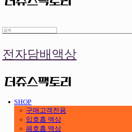
전자담배액상
SHOP
구매고객전용
입호흡 액상
폐호흡 액상