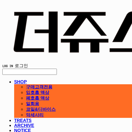
LOG IN
로그인
SHOP
구매고객전용
입호흡 액상
폐호흡 액상
일회용
코일&디바이스
악세사리
TREATS
ARCHIVE
NOTICE