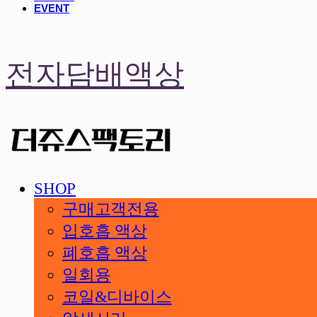
EVENT
전자담배액상
SHOP
구매고객전용
입호흡 액상
폐호흡 액상
일회용
코일&디바이스