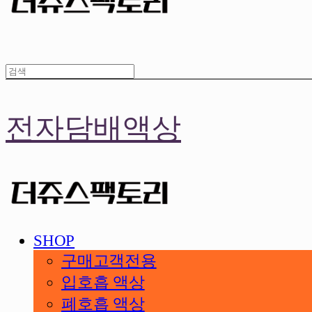
전자담배액상
SHOP
구매고객전용
입호흡 액상
폐호흡 액상