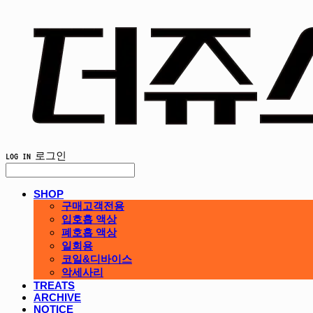
LOG IN
로그인
SHOP
구매고객전용
입호흡 액상
폐호흡 액상
일회용
코일&디바이스
악세사리
TREATS
ARCHIVE
NOTICE