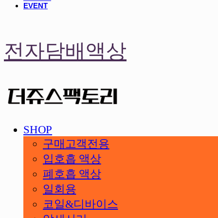
EVENT
전자담배액상
SHOP
구매고객전용
입호흡 액상
폐호흡 액상
일회용
코일&디바이스