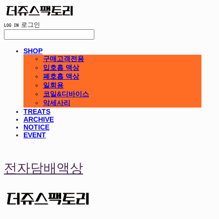
LOG IN
로그인
SHOP
구매고객전용
입호흡 액상
폐호흡 액상
일회용
코일&디바이스
악세사리
TREATS
ARCHIVE
NOTICE
EVENT
전자담배액상