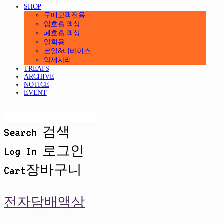
SHOP
구매고객전용
입호흡 액상
폐호흡 액상
일회용
코일&디바이스
악세사리
TREATS
ARCHIVE
NOTICE
EVENT
Search
검색
Log In
로그인
Cart
장바구니
전자담배액상