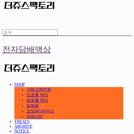
전자담배액상
SHOP
구매고객전용
입호흡 액상
폐호흡 액상
일회용
코일&디바이스
악세사리
TREATS
ARCHIVE
NOTICE