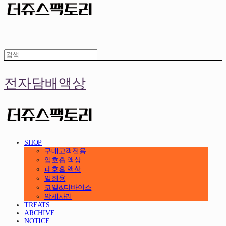
전자담배액상
SHOP
구매고객전용
입호흡 액상
폐호흡 액상
일회용
코일&디바이스
악세사리
TREATS
ARCHIVE
NOTICE