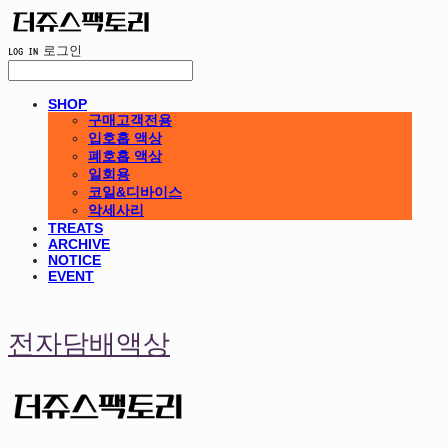
LOG IN
로그인
SHOP
구매고객전용
입호흡 액상
폐호흡 액상
일회용
코일&디바이스
악세사리
TREATS
ARCHIVE
NOTICE
EVENT
전자담배액상