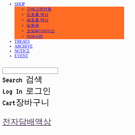
SHOP
구매고객전용
입호흡 액상
폐호흡 액상
일회용
코일&디바이스
악세사리
TREATS
ARCHIVE
NOTICE
EVENT
Search
검색
Log In
로그인
Cart
장바구니
전자담배액상