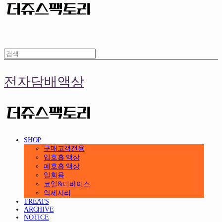
전자담배액상
SHOP
구매고객전용
입호흡 액상
폐호흡 액상
일회용
코일&디바이스
악세사리
TREATS
ARCHIVE
NOTICE