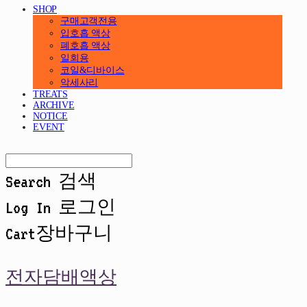
SHOP
구매고객전용
입호흡 액상
폐호흡 액상
일회용
코일&디바이스
악세사리
TREATS
ARCHIVE
NOTICE
EVENT
Search
검색
Log In
로그인
Cart
장바구니
전자담배액상