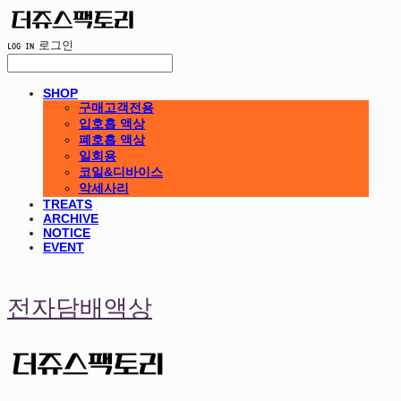
LOG IN
로그인
SHOP
구매고객전용
입호흡 액상
폐호흡 액상
일회용
코일&디바이스
악세사리
TREATS
ARCHIVE
NOTICE
EVENT
전자담배액상