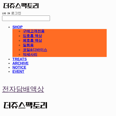
LOG IN
로그인
SHOP
구매고객전용
입호흡 액상
폐호흡 액상
일회용
코일&디바이스
악세사리
TREATS
ARCHIVE
NOTICE
EVENT
전자담배액상