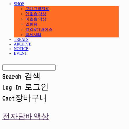
SHOP
구매고객전용
입호흡 액상
폐호흡 액상
일회용
코일&디바이스
악세사리
TREATS
ARCHIVE
NOTICE
EVENT
Search
검색
Log In
로그인
Cart
장바구니
전자담배액상