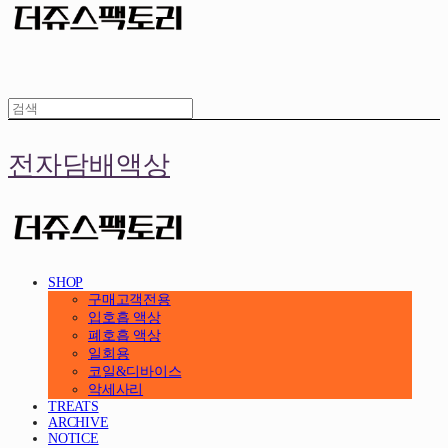
전자담배액상
SHOP
구매고객전용
입호흡 액상
폐호흡 액상
일회용
코일&디바이스
악세사리
TREATS
ARCHIVE
NOTICE