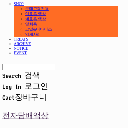
SHOP
구매고객전용
입호흡 액상
폐호흡 액상
일회용
코일&디바이스
악세사리
TREATS
ARCHIVE
NOTICE
EVENT
Search
검색
Log In
로그인
Cart
장바구니
전자담배액상