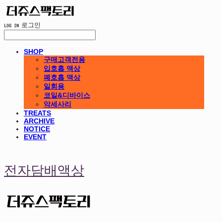
LOG IN
로그인
SHOP
구매고객전용
입호흡 액상
폐호흡 액상
일회용
코일&디바이스
악세사리
TREATS
ARCHIVE
NOTICE
EVENT
전자담배액상