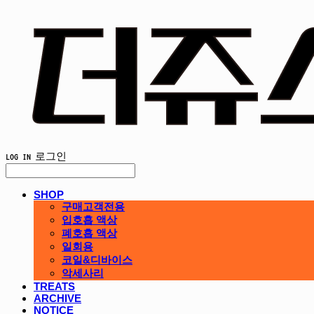
LOG IN
로그인
SHOP
구매고객전용
입호흡 액상
폐호흡 액상
일회용
코일&디바이스
악세사리
TREATS
ARCHIVE
NOTICE