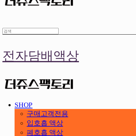
전자담배액상
SHOP
구매고객전용
입호흡 액상
폐호흡 액상