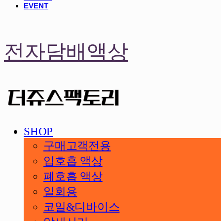
EVENT
전자담배액상
SHOP
구매고객전용
입호흡 액상
폐호흡 액상
일회용
코일&디바이스