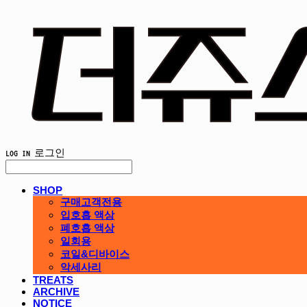
LOG IN
로그인
SHOP
구매고객전용
입호흡 액상
폐호흡 액상
일회용
코일&디바이스
악세사리
TREATS
ARCHIVE
NOTICE