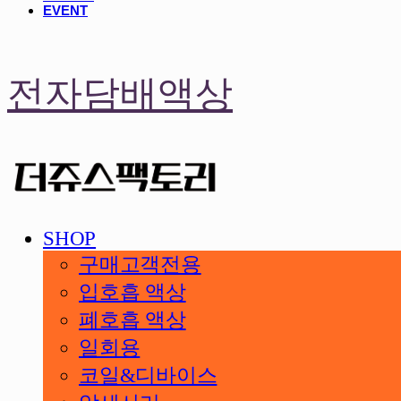
EVENT
전자담배액상
SHOP
구매고객전용
입호흡 액상
폐호흡 액상
일회용
코일&디바이스