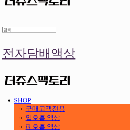
전자담배액상
SHOP
구매고객전용
입호흡 액상
폐호흡 액상