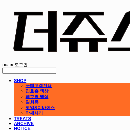
LOG IN
로그인
SHOP
구매고객전용
입호흡 액상
폐호흡 액상
일회용
코일&디바이스
악세사리
TREATS
ARCHIVE
NOTICE