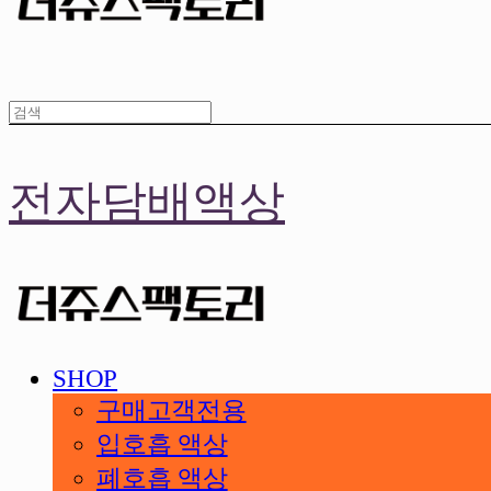
전자담배액상
SHOP
구매고객전용
입호흡 액상
폐호흡 액상