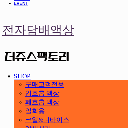
EVENT
전자담배액상
SHOP
구매고객전용
입호흡 액상
폐호흡 액상
일회용
코일&디바이스