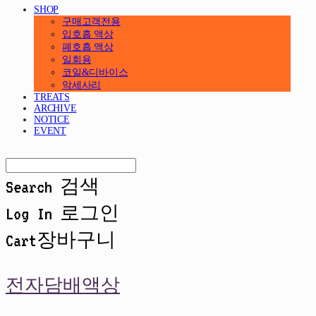
SHOP
구매고객전용
입호흡 액상
폐호흡 액상
일회용
코일&디바이스
악세사리
TREATS
ARCHIVE
NOTICE
EVENT
Search
검색
Log In
로그인
Cart
장바구니
전자담배액상