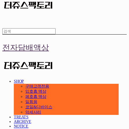
전자담배액상
SHOP
구매고객전용
입호흡 액상
폐호흡 액상
일회용
코일&디바이스
악세사리
TREATS
ARCHIVE
NOTICE