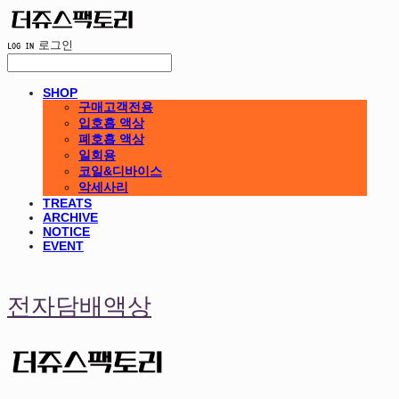
LOG IN
로그인
SHOP
구매고객전용
입호흡 액상
폐호흡 액상
일회용
코일&디바이스
악세사리
TREATS
ARCHIVE
NOTICE
EVENT
전자담배액상