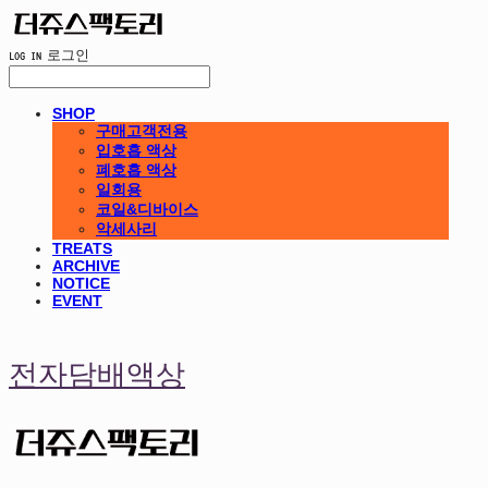
LOG IN
로그인
SHOP
구매고객전용
입호흡 액상
폐호흡 액상
일회용
코일&디바이스
악세사리
TREATS
ARCHIVE
NOTICE
EVENT
전자담배액상