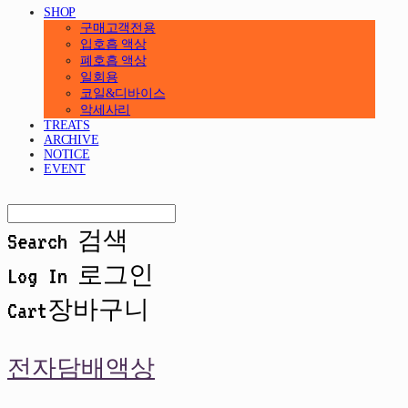
SHOP
구매고객전용
입호흡 액상
폐호흡 액상
일회용
코일&디바이스
악세사리
TREATS
ARCHIVE
NOTICE
EVENT
Search
검색
Log In
로그인
Cart
장바구니
전자담배액상