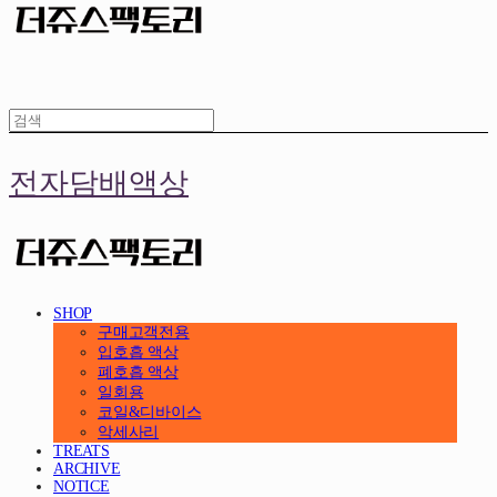
전자담배액상
SHOP
구매고객전용
입호흡 액상
폐호흡 액상
일회용
코일&디바이스
악세사리
TREATS
ARCHIVE
NOTICE