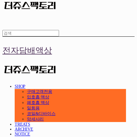
전자담배액상
SHOP
구매고객전용
입호흡 액상
폐호흡 액상
일회용
코일&디바이스
악세사리
TREATS
ARCHIVE
NOTICE