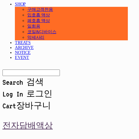
SHOP
구매고객전용
입호흡 액상
폐호흡 액상
일회용
코일&디바이스
악세사리
TREATS
ARCHIVE
NOTICE
EVENT
Search
검색
Log In
로그인
Cart
장바구니
전자담배액상