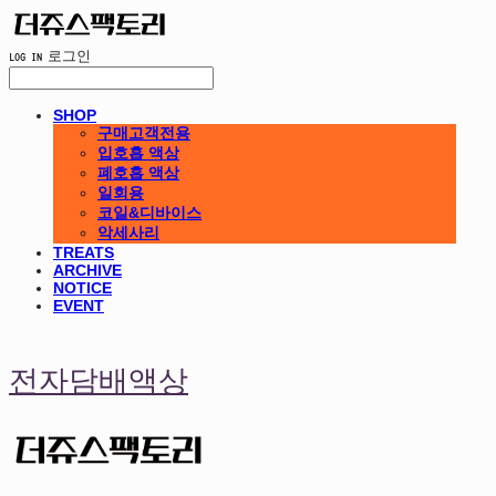
LOG IN
로그인
SHOP
구매고객전용
입호흡 액상
폐호흡 액상
일회용
코일&디바이스
악세사리
TREATS
ARCHIVE
NOTICE
EVENT
전자담배액상