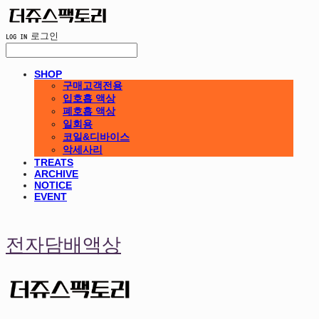
LOG IN
로그인
SHOP
구매고객전용
입호흡 액상
폐호흡 액상
일회용
코일&디바이스
악세사리
TREATS
ARCHIVE
NOTICE
EVENT
전자담배액상