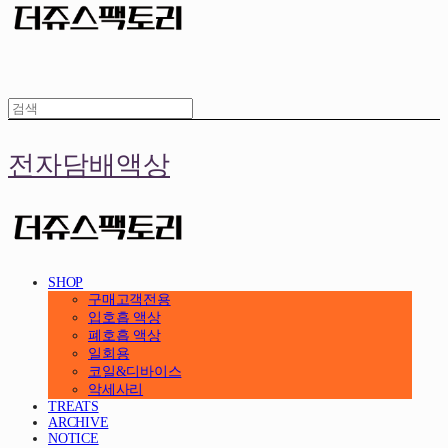
전자담배액상
SHOP
구매고객전용
입호흡 액상
폐호흡 액상
일회용
코일&디바이스
악세사리
TREATS
ARCHIVE
NOTICE