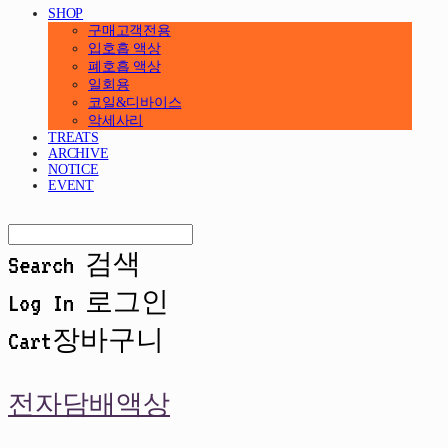
SHOP
구매고객전용
입호흡 액상
폐호흡 액상
일회용
코일&디바이스
악세사리
TREATS
ARCHIVE
NOTICE
EVENT
Search
검색
Log In
로그인
Cart
장바구니
전자담배액상