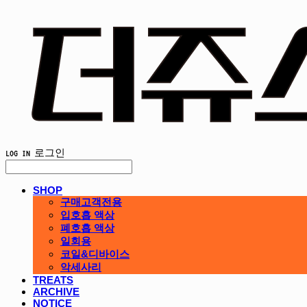
LOG IN
로그인
SHOP
구매고객전용
입호흡 액상
폐호흡 액상
일회용
코일&디바이스
악세사리
TREATS
ARCHIVE
NOTICE