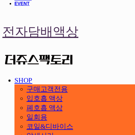
EVENT
전자담배액상
SHOP
구매고객전용
입호흡 액상
폐호흡 액상
일회용
코일&디바이스