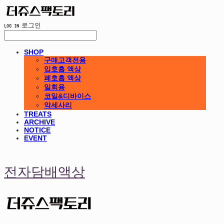
LOG IN
로그인
SHOP
구매고객전용
입호흡 액상
폐호흡 액상
일회용
코일&디바이스
악세사리
TREATS
ARCHIVE
NOTICE
EVENT
전자담배액상