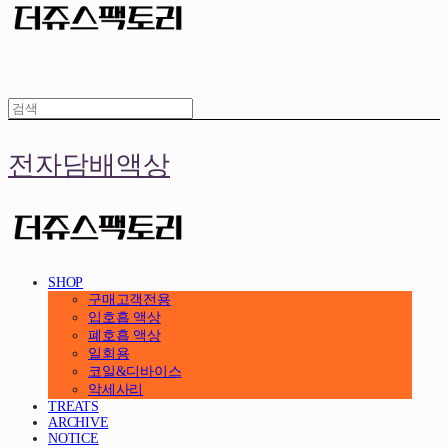
전자담배액상
SHOP
구매고객전용
입호흡 액상
폐호흡 액상
일회용
코일&디바이스
악세사리
TREATS
ARCHIVE
NOTICE