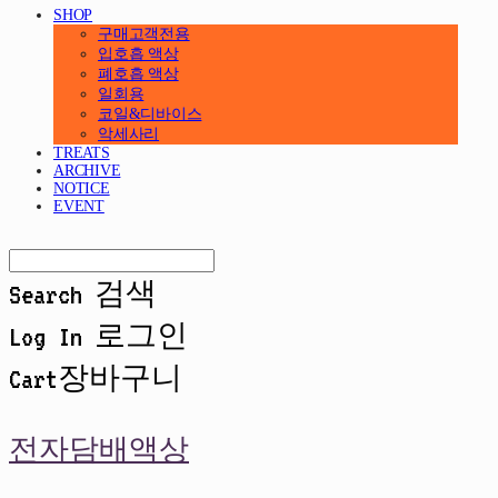
SHOP
구매고객전용
입호흡 액상
폐호흡 액상
일회용
코일&디바이스
악세사리
TREATS
ARCHIVE
NOTICE
EVENT
Search
검색
Log In
로그인
Cart
장바구니
전자담배액상