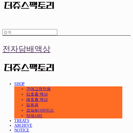
전자담배액상
SHOP
구매고객전용
입호흡 액상
폐호흡 액상
일회용
코일&디바이스
악세사리
TREATS
ARCHIVE
NOTICE