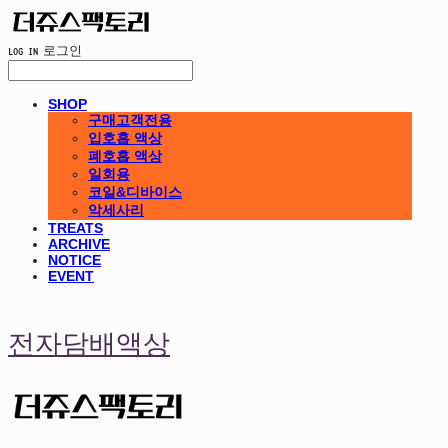
LOG IN
로그인
SHOP
구매고객전용
입호흡 액상
폐호흡 액상
일회용
코일&디바이스
악세사리
TREATS
ARCHIVE
NOTICE
EVENT
전자담배액상