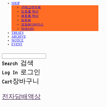
SHOP
구매고객전용
입호흡 액상
폐호흡 액상
일회용
코일&디바이스
악세사리
TREATS
ARCHIVE
NOTICE
EVENT
Search
검색
Log In
로그인
Cart
장바구니
전자담배액상