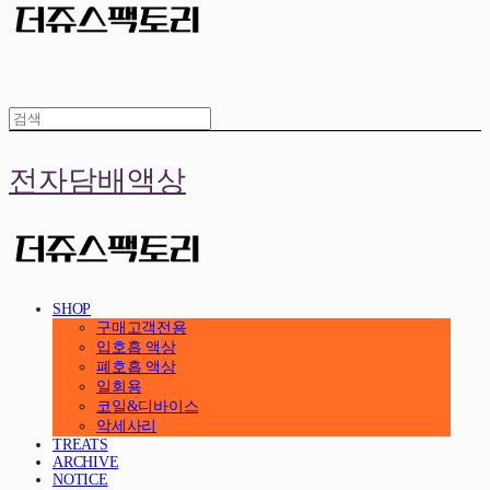
전자담배액상
SHOP
구매고객전용
입호흡 액상
폐호흡 액상
일회용
코일&디바이스
악세사리
TREATS
ARCHIVE
NOTICE