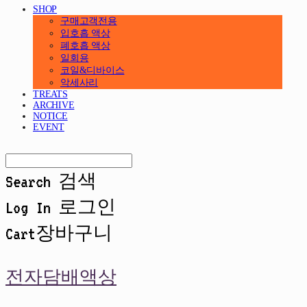
SHOP
구매고객전용
입호흡 액상
폐호흡 액상
일회용
코일&디바이스
악세사리
TREATS
ARCHIVE
NOTICE
EVENT
Search
검색
Log In
로그인
Cart
장바구니
전자담배액상