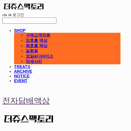
LOG IN
로그인
SHOP
구매고객전용
입호흡 액상
폐호흡 액상
일회용
코일&디바이스
악세사리
TREATS
ARCHIVE
NOTICE
EVENT
전자담배액상