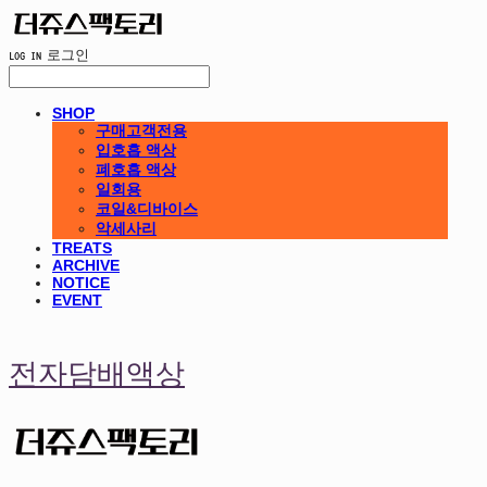
LOG IN
로그인
SHOP
구매고객전용
입호흡 액상
폐호흡 액상
일회용
코일&디바이스
악세사리
TREATS
ARCHIVE
NOTICE
EVENT
전자담배액상