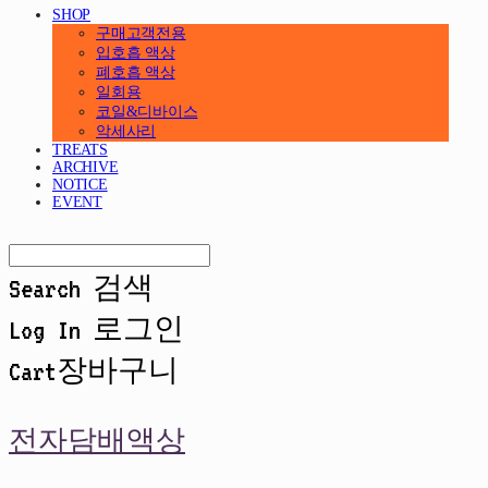
SHOP
구매고객전용
입호흡 액상
폐호흡 액상
일회용
코일&디바이스
악세사리
TREATS
ARCHIVE
NOTICE
EVENT
Search
검색
Log In
로그인
Cart
장바구니
전자담배액상