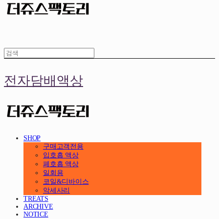
전자담배액상
SHOP
구매고객전용
입호흡 액상
폐호흡 액상
일회용
코일&디바이스
악세사리
TREATS
ARCHIVE
NOTICE