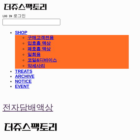
LOG IN
로그인
SHOP
구매고객전용
입호흡 액상
폐호흡 액상
일회용
코일&디바이스
악세사리
TREATS
ARCHIVE
NOTICE
EVENT
전자담배액상