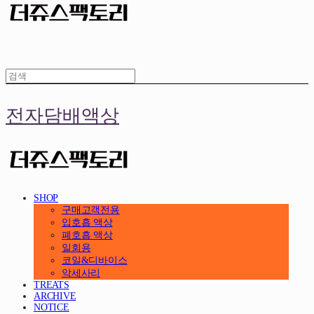
전자담배액상
SHOP
구매고객전용
입호흡 액상
폐호흡 액상
일회용
코일&디바이스
악세사리
TREATS
ARCHIVE
NOTICE