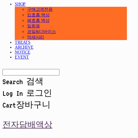
SHOP
구매고객전용
입호흡 액상
폐호흡 액상
일회용
코일&디바이스
악세사리
TREATS
ARCHIVE
NOTICE
EVENT
Search
검색
Log In
로그인
Cart
장바구니
전자담배액상