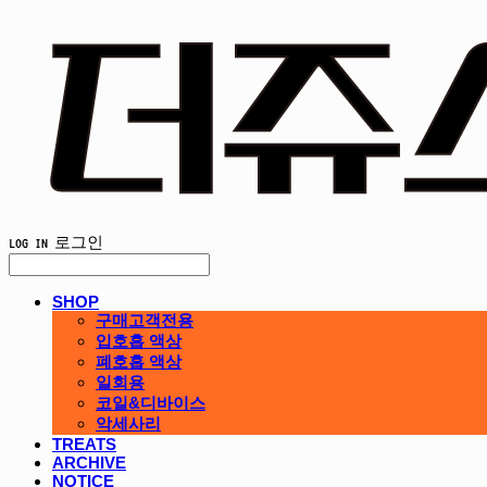
LOG IN
로그인
SHOP
구매고객전용
입호흡 액상
폐호흡 액상
일회용
코일&디바이스
악세사리
TREATS
ARCHIVE
NOTICE