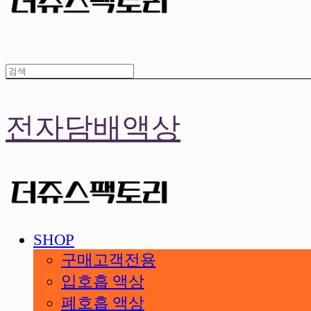
전자담배액상
SHOP
구매고객전용
입호흡 액상
폐호흡 액상