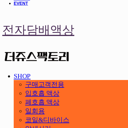
EVENT
전자담배액상
SHOP
구매고객전용
입호흡 액상
폐호흡 액상
일회용
코일&디바이스